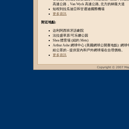
高速公路，Van Wyck 高速公路, 北方的林蔭大道
短程到拉瓜迪亞和甘迺迪國際機場
更多資訊
附近地點:
达利阿西班牙語劇院
法拉盛草原/可乐娜公园
Shea 體育場 (紐約 Mets)
Arthur Ashe 網球中心 (美國網球公開賽地點): 
給公眾的 - 提供室內和戶外網球場在合理價格。
更多資訊