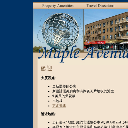
歡迎
大厦設施:
全新裝修的公寓
新設計優美廚房和有陶瓷瓦片地板的浴室
9 英尺的天花板
木地板
更多資訊
附近地點:
步行去 #7 地鐵, 紐約市運輸公車 #Q20 A/B and Q44
容易進入附近的主要道路和高速公路: 壯觀中央公